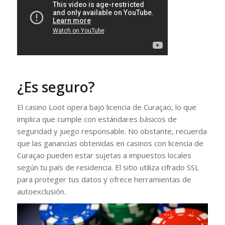
¿Es seguro?
El casino Loot opera bajo licencia de Curaçao, lo que
implica que cumple con estándares básicos de
seguridad y juego responsable. No obstante, recuerda
que las ganancias obtenidas en casinos con licencia de
Curaçao pueden estar sujetas a impuestos locales
según tu país de residencia. El sitio utiliza cifrado SSL
para proteger tus datos y ofrece herramientas de
autoexclusión.