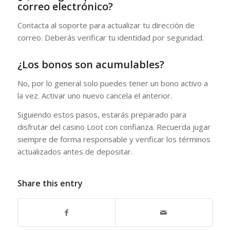
correo electrónico?
Contacta al soporte para actualizar tu dirección de
correo. Deberás verificar tu identidad por seguridad.
¿Los bonos son acumulables?
No, por lo general solo puedes tener un bono activo a
la vez. Activar uno nuevo cancela el anterior.
Siguiendo estos pasos, estarás preparado para
disfrutar del casino Loot con confianza. Recuerda jugar
siempre de forma responsable y verificar los términos
actualizados antes de depositar.
Share this entry