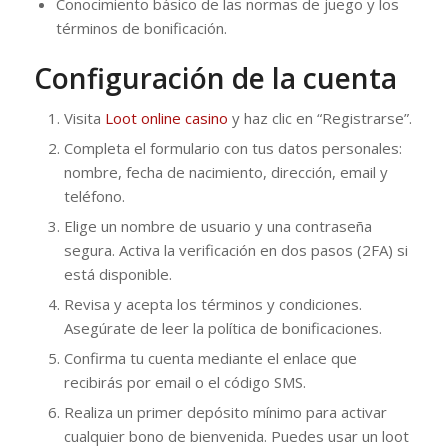
Conocimiento básico de las normas de juego y los
términos de bonificación.
Configuración de la cuenta
Visita
Loot online casino
y haz clic en “Registrarse”.
Completa el formulario con tus datos personales:
nombre, fecha de nacimiento, dirección, email y
teléfono.
Elige un nombre de usuario y una contraseña
segura. Activa la verificación en dos pasos (2FA) si
está disponible.
Revisa y acepta los términos y condiciones.
Asegúrate de leer la política de bonificaciones.
Confirma tu cuenta mediante el enlace que
recibirás por email o el código SMS.
Realiza un primer depósito mínimo para activar
cualquier bono de bienvenida. Puedes usar un loot