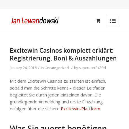
Excitewin Casinos komplett erklärt:
Registrierung, Boni & Auszahlungen
/
/
January 24, 2016
in
Uncategorized
by
superuser3433d
Mit dem Excitewin Casinos zu starten ist einfach,
sobald man die Schritte kennt – dieser Leitfaden
begleitet Sie durch jeden einzelnen davon. Die
grundlegende Anmeldung und erste Einzahlung
erfolgen über die sichere
Excitewin-Plattform
.
Was Sie zuerst benötigen