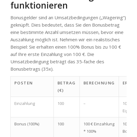
funktionieren
Bonusgelder sind an Umsatzbedingungen („Wagering“)
geknüpft. Dies bedeutet, dass Sie den Bonusbetrag
eine bestimmte Anzahl umsetzen müssen, bevor eine
Auszahlung möglich ist. Nehmen wir ein realistisches
Beispiel: Sie erhalten einen 100% Bonus bis zu 100 €
auf Ihre erste Einzahlung von 100 €. Die
Umsatzbedingung beträgt das 35-fache des
Bonusbetrags (35x).
POSTEN
BETRAG
BERECHNUNG
ERGEB
(€)
Einzahlung
100
–
100 €
Eigenka
Bonus (100%)
100
100 € Einzahlung
100 €
* 100%
Bonusg