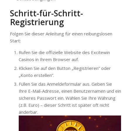
Schritt-für-Schritt-
Registrierung
Folgen Sie dieser Anleitung für einen reibungslosen
Start:
Rufen Sie die offizielle Website des Excitewin
Casinos in Ihrem Browser auf.
Klicken Sie auf den Button „Registrieren“ oder
„Konto erstellen“.
Füllen Sie das Anmeldeformular aus. Geben Sie
Ihre E-Mail-Adresse, einen Benutzernamen und ein
sicheres Passwort ein. Wählen Sie Ihre Währung
(z.B. Euro) – dieser Schritt ist später oft nicht
änderbar.