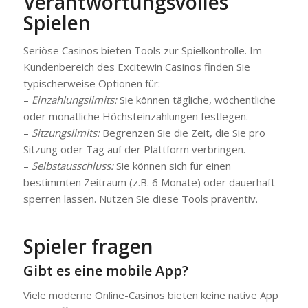
Verantwortungsvolles
Spielen
Seriöse Casinos bieten Tools zur Spielkontrolle. Im
Kundenbereich des Excitewin Casinos finden Sie
typischerweise Optionen für:
–
Einzahlungslimits:
Sie können tägliche, wöchentliche
oder monatliche Höchsteinzahlungen festlegen.
–
Sitzungslimits:
Begrenzen Sie die Zeit, die Sie pro
Sitzung oder Tag auf der Plattform verbringen.
–
Selbstausschluss:
Sie können sich für einen
bestimmten Zeitraum (z.B. 6 Monate) oder dauerhaft
sperren lassen. Nutzen Sie diese Tools präventiv.
Spieler fragen
Gibt es eine mobile App?
Viele moderne Online-Casinos bieten keine native App