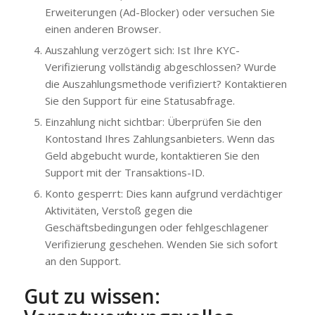
Erweiterungen (Ad-Blocker) oder versuchen Sie
einen anderen Browser.
Auszahlung verzögert sich: Ist Ihre KYC-
Verifizierung vollständig abgeschlossen? Wurde
die Auszahlungsmethode verifiziert? Kontaktieren
Sie den Support für eine Statusabfrage.
Einzahlung nicht sichtbar: Überprüfen Sie den
Kontostand Ihres Zahlungsanbieters. Wenn das
Geld abgebucht wurde, kontaktieren Sie den
Support mit der Transaktions-ID.
Konto gesperrt: Dies kann aufgrund verdächtiger
Aktivitäten, Verstoß gegen die
Geschäftsbedingungen oder fehlgeschlagener
Verifizierung geschehen. Wenden Sie sich sofort
an den Support.
Gut zu wissen: