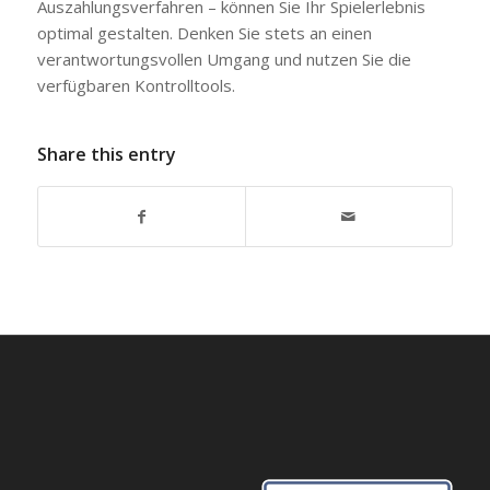
Auszahlungsverfahren – können Sie Ihr Spielerlebnis
optimal gestalten. Denken Sie stets an einen
verantwortungsvollen Umgang und nutzen Sie die
verfügbaren Kontrolltools.
Share this entry