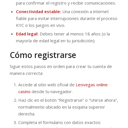
para confirmar el registro y recibir comunicaciones.
Conectividad estable:
Una conexión a internet
fiable para evitar interrupciones durante el proceso
KYC o los juegos en vivo.
Edad legal:
Debes tener al menos 18 años (o la
mayoría de edad legal en tu jurisdicción).
Cómo registrarse
Sigue estos pasos en orden para crear tu cuenta de
manera correcta:
Accede al sitio web oficial de
Leovegas online
casino
desde tu navegador.
Haz clic en el botón “Registrarse” o “Unirse ahora”,
normalmente ubicado en la esquina superior
derecha.
Completa el formulario con datos exactos: