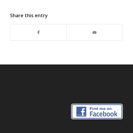
Share this entry