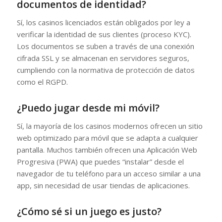
documentos de identidad?
Sí, los casinos licenciados están obligados por ley a
verificar la identidad de sus clientes (proceso KYC).
Los documentos se suben a través de una conexión
cifrada SSL y se almacenan en servidores seguros,
cumpliendo con la normativa de protección de datos
como el RGPD.
¿Puedo jugar desde mi móvil?
Sí, la mayoría de los casinos modernos ofrecen un sitio
web optimizado para móvil que se adapta a cualquier
pantalla. Muchos también ofrecen una Aplicación Web
Progresiva (PWA) que puedes “instalar” desde el
navegador de tu teléfono para un acceso similar a una
app, sin necesidad de usar tiendas de aplicaciones.
¿Cómo sé si un juego es justo?