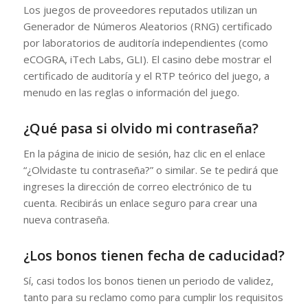
Los juegos de proveedores reputados utilizan un
Generador de Números Aleatorios (RNG) certificado
por laboratorios de auditoría independientes (como
eCOGRA, iTech Labs, GLI). El casino debe mostrar el
certificado de auditoría y el RTP teórico del juego, a
menudo en las reglas o información del juego.
¿Qué pasa si olvido mi contraseña?
En la página de inicio de sesión, haz clic en el enlace
“¿Olvidaste tu contraseña?” o similar. Se te pedirá que
ingreses la dirección de correo electrónico de tu
cuenta. Recibirás un enlace seguro para crear una
nueva contraseña.
¿Los bonos tienen fecha de caducidad?
Sí, casi todos los bonos tienen un periodo de validez,
tanto para su reclamo como para cumplir los requisitos