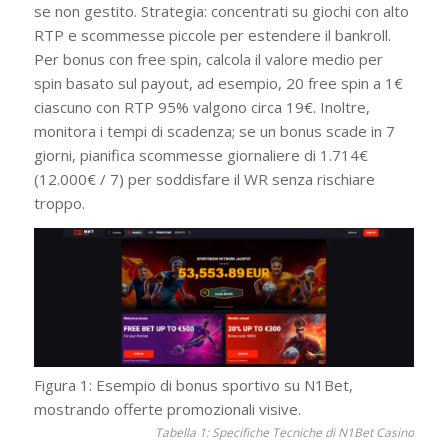
se non gestito. Strategia: concentrati su giochi con alto
RTP e scommesse piccole per estendere il bankroll.
Per bonus con free spin, calcola il valore medio per
spin basato sul payout, ad esempio, 20 free spin a 1€
ciascuno con RTP 95% valgono circa 19€. Inoltre,
monitora i tempi di scadenza; se un bonus scade in 7
giorni, pianifica scommesse giornaliere di 1.714€
(12.000€ / 7) per soddisfare il WR senza rischiare
troppo.
Figura 1: Esempio di bonus sportivo su N1Bet,
mostrando offerte promozionali visive.
Tabella 1: Specifiche Tecniche di N1Bet Casino