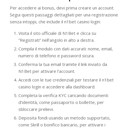
Per accedere ai bonus, devi prima creare un account.
Segui questi passaggi dettagliati per una registrazione
senza intoppi, che include il n1bet casino login:
Visita il sito ufficiale di N1Bet e clicca su
“Registrati” nell’angolo in alto a destra.
Compila il modulo con dati accurati: nome, email,
numero di telefono e password sicura.
Conferma la tua email tramite il link inviato da
N1Bet per attivare l’account.
Accedi con le tue credenziali per testare il n1bet
casino login e accedere alla dashboard.
Completa la verifica KYC caricando documenti
d’identità, come passaporto o bollette, per
sbloccare prelievi.
Deposita fondi usando un metodo supportato,
come Skrill o bonifico bancario, per attivare i