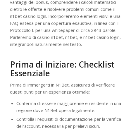
vantaggi dei bonus, comprendere i calcoli matematici
dietro le offerte e risolvere problemi comuni come il
n1bet casino login. Incorporeremo elementi visivi e una
FAQ estesa per una copertura esaustiva, in linea con il
Protocollo L per una whitepaper di circa 2943 parole.
Parleremo di casino n1bet, n1bet, e n1bet casino login,
integrandoli naturalmente nel testo.
Prima di Iniziare: Checklist
Essenziale
Prima di immergerti in N1Bet, assicurati di verificare
questi punti per un’esperienza ottimale:
Conferma di essere maggiorenne e residente in una
regione dove N1Bet opera legalmente.
Controlla i requisiti di documentazione per la verifica
dell’account, necessaria per prelievi sicuri.