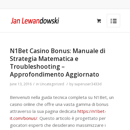
N1Bet Casino Bonus: Manuale di
Strategia Matematica e
Troubleshooting –
Approfondimento Aggiornato
/
/
June 13, 2016
in
Uncategorized
by
superuser3433d
Benvenuti nella guida tecnica completa su N1Bet, un
casino online che offre una vasta gamma di bonus
attraverso la sua pagina dedicata
https://n1bet-
it.com/bonus/
. Questo articolo è progettato per
giocatori esperti che desiderano massimizzare i