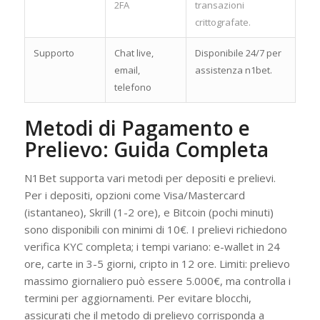
2FA
transazioni
crittografate.
Supporto
Chat live,
Disponibile 24/7 per
email,
assistenza n1bet.
telefono
Metodi di Pagamento e
Prelievo: Guida Completa
N1Bet supporta vari metodi per depositi e prelievi.
Per i depositi, opzioni come Visa/Mastercard
(istantaneo), Skrill (1-2 ore), e Bitcoin (pochi minuti)
sono disponibili con minimi di 10€. I prelievi richiedono
verifica KYC completa; i tempi variano: e-wallet in 24
ore, carte in 3-5 giorni, cripto in 12 ore. Limiti: prelievo
massimo giornaliero può essere 5.000€, ma controlla i
termini per aggiornamenti. Per evitare blocchi,
assicurati che il metodo di prelievo corrisponda a