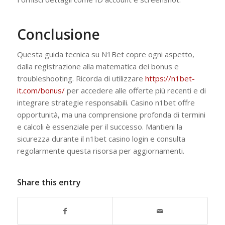
Conclusione
Questa guida tecnica su N1Bet copre ogni aspetto,
dalla registrazione alla matematica dei bonus e
troubleshooting. Ricorda di utilizzare
https://n1bet-
it.com/bonus/
per accedere alle offerte più recenti e di
integrare strategie responsabili. Casino n1bet offre
opportunità, ma una comprensione profonda di termini
e calcoli è essenziale per il successo. Mantieni la
sicurezza durante il n1bet casino login e consulta
regolarmente questa risorsa per aggiornamenti.
Share this entry