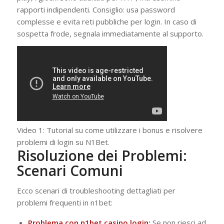
rapporti indipendenti. Consiglio: usa password
complesse e evita reti pubbliche per login. In caso di
sospetta frode, segnala immediatamente al supporto.
Video 1: Tutorial su come utilizzare i bonus e risolvere
problemi di login su N1Bet.
Risoluzione dei Problemi:
Scenari Comuni
Ecco scenari di troubleshooting dettagliati per
problemi frequenti in n1bet:
Problema con n1bet casino login:
Se non riesci ad