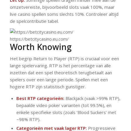
Let op:
Sommige spellen dragen minder mee aan de
omzetvereiste, bijvoorbeeld slots vaak 100%, maar
live casino spellen soms slechts 10%. Controleer altijd
de spelcontributie tabel.
https://betcitycasino.eu.com/
Worth Knowing
Het begrip Return to Player (RTP) is cruciaal voor een
lange spelervaring. RTP is het percentage van alle
inzetten dat een spel theoretisch terugbetaalt aan
spelers over een lange periode. Spellen met een
hogere RTP zijn statistisch gunstiger.
Best RTP categorieën:
Blackjack (vaak >99% RTP),
bepaalde video poker varianten (tot 99.5%), en
enkele specifieke slots (zoals ‘Blood Suckers’ met
~98% RTP).
Categorieën met vaak lager RTP:
Progressieve