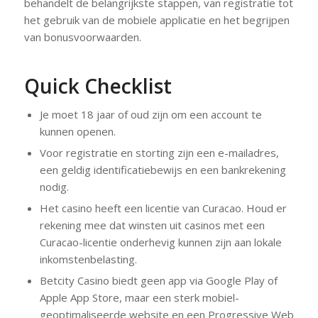
behandelt de belangrijkste stappen, van registratie tot
het gebruik van de mobiele applicatie en het begrijpen
van bonusvoorwaarden.
Quick Checklist
Je moet 18 jaar of oud zijn om een account te
kunnen openen.
Voor registratie en storting zijn een e-mailadres,
een geldig identificatiebewijs en een bankrekening
nodig.
Het casino heeft een licentie van Curacao. Houd er
rekening mee dat winsten uit casinos met een
Curacao-licentie onderhevig kunnen zijn aan lokale
inkomstenbelasting.
Betcity Casino biedt geen app via Google Play of
Apple App Store, maar een sterk mobiel-
geoptimaliseerde website en een Progressive Web