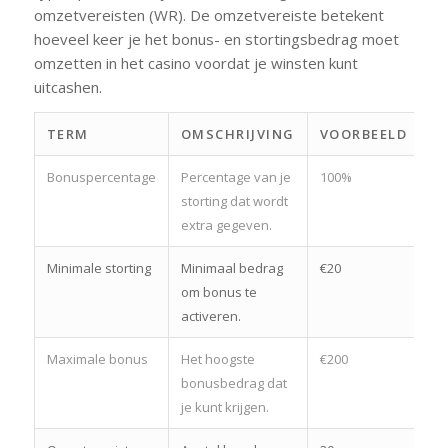
omzetvereisten (WR). De omzetvereiste betekent
hoeveel keer je het bonus- en stortingsbedrag moet
omzetten in het casino voordat je winsten kunt
uitcashen.
TERM
OMSCHRIJVING
VOORBEELD
Bonuspercentage
Percentage van je
100%
storting dat wordt
extra gegeven.
Minimale storting
Minimaal bedrag
€20
om bonus te
activeren.
Maximale bonus
Het hoogste
€200
bonusbedrag dat
je kunt krijgen.