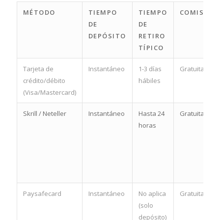
MÉTODO
TIEMPO
TIEMPO
COMISIÓN
DE
DE
DEPÓSITO
RETIRO
TÍPICO
Tarjeta de
Instantáneo
1-3 días
Gratuita
crédito/débito
hábiles
(Visa/Mastercard)
Skrill / Neteller
Instantáneo
Hasta 24
Gratuita
horas
Paysafecard
Instantáneo
No aplica
Gratuita
(solo
depósito)