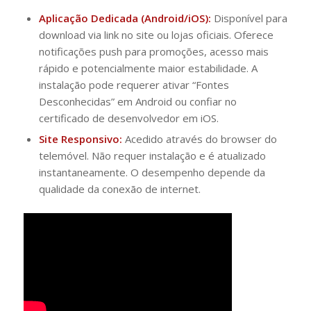
Aplicação Dedicada (Android/iOS):
Disponível para
download via link no site ou lojas oficiais. Oferece
notificações push para promoções, acesso mais
rápido e potencialmente maior estabilidade. A
instalação pode requerer ativar “Fontes
Desconhecidas” em Android ou confiar no
certificado de desenvolvedor em iOS.
Site Responsivo:
Acedido através do browser do
telemóvel. Não requer instalação e é atualizado
instantaneamente. O desempenho depende da
qualidade da conexão de internet.