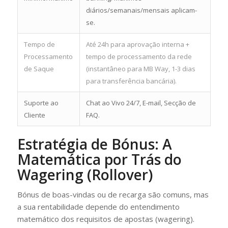
diários/semanais/mensais aplicam-
se.
Tempo de
Até 24h para aprovação interna +
Processamento
tempo de processamento da rede
de Saque
(instantâneo para MB Way, 1-3 dias
para transferência bancária).
Suporte ao
Chat ao Vivo 24/7, E-mail, Secção de
Cliente
FAQ.
Estratégia de Bónus: A
Matemática por Trás do
Wagering (Rollover)
Bónus de boas-vindas ou de recarga são comuns, mas
a sua rentabilidade depende do entendimento
matemático dos requisitos de apostas (wagering).