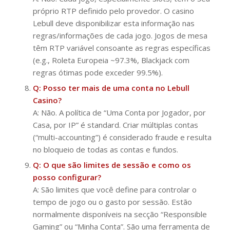
próprio RTP definido pelo provedor. O casino
Lebull deve disponibilizar esta informação nas
regras/informações de cada jogo. Jogos de mesa
têm RTP variável consoante as regras específicas
(e.g., Roleta Europeia ~97.3%, Blackjack com
regras ótimas pode exceder 99.5%).
Q: Posso ter mais de uma conta no Lebull
Casino?
A: Não. A política de “Uma Conta por Jogador, por
Casa, por IP” é standard. Criar múltiplas contas
(“multi-accounting”) é considerado fraude e resulta
no bloqueio de todas as contas e fundos.
Q: O que são limites de sessão e como os
posso configurar?
A: São limites que você define para controlar o
tempo de jogo ou o gasto por sessão. Estão
normalmente disponíveis na secção “Responsible
Gaming” ou “Minha Conta”. São uma ferramenta de