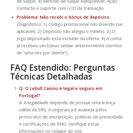
de saque. 4) Método de saque indisponível.
Ação:
Contacte o suporte com o ID da transação.
Problema: Não recebi o bónus de depósito.
Diagnóstico:
1) Código promocional não inserido (se
aplicável). 2) Depósito não atingiu o mínimo. 3) O
jogo depositado está excluído da oferta. 4) A conta
já recebeu um bónus similar anteriormente (termos
de “uma vez por cliente”).
FAQ Estendido: Perguntas
Técnicas Detalhadas
Q: O Lebull Casino é legal e seguro em
Portugal?
A: A legalidade depende de possuir uma licença
válida da SRIJ. A segurança é avaliada pelos
protocolos de encriptação, políticas de privacidade
e certificações de RNG. Verifique estas
informações no rodapé do site.