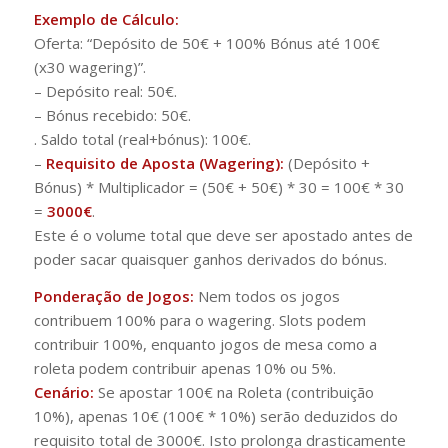
Exemplo de Cálculo:
Oferta: “Depósito de 50€ + 100% Bónus até 100€
(x30 wagering)”.
– Depósito real: 50€.
– Bónus recebido: 50€.
. Saldo total (real+bónus): 100€.
–
Requisito de Aposta (Wagering):
(Depósito +
Bónus) * Multiplicador = (50€ + 50€) * 30 = 100€ * 30
=
3000€
.
Este é o volume total que deve ser apostado antes de
poder sacar quaisquer ganhos derivados do bónus.
Ponderação de Jogos:
Nem todos os jogos
contribuem 100% para o wagering. Slots podem
contribuir 100%, enquanto jogos de mesa como a
roleta podem contribuir apenas 10% ou 5%.
Cenário:
Se apostar 100€ na Roleta (contribuição
10%), apenas 10€ (100€ * 10%) serão deduzidos do
requisito total de 3000€. Isto prolonga drasticamente