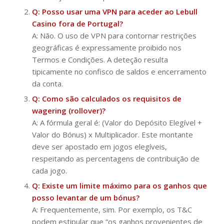
Q: Posso usar uma VPN para aceder ao Lebull
Casino fora de Portugal?
A: Não. O uso de VPN para contornar restrições
geográficas é expressamente proibido nos
Termos e Condições. A deteção resulta
tipicamente no confisco de saldos e encerramento
da conta.
Q: Como são calculados os requisitos de
wagering (rollover)?
A: A fórmula geral é: (Valor do Depósito Elegível +
Valor do Bónus) x Multiplicador. Este montante
deve ser apostado em jogos elegíveis,
respeitando as percentagens de contribuição de
cada jogo.
Q: Existe um limite máximo para os ganhos que
posso levantar de um bónus?
A: Frequentemente, sim. Por exemplo, os T&C
podem estipular que “os ganhos provenientes de