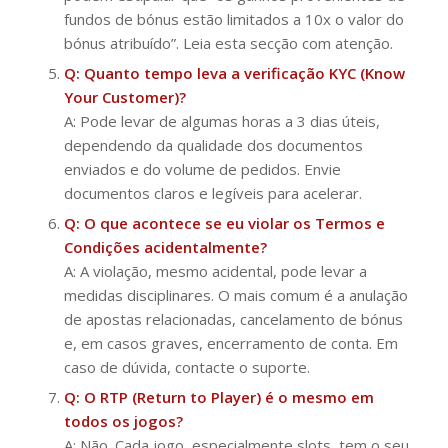
fundos de bónus estão limitados a 10x o valor do
bónus atribuído”. Leia esta secção com atenção.
Q: Quanto tempo leva a verificação KYC (Know
Your Customer)?
A: Pode levar de algumas horas a 3 dias úteis,
dependendo da qualidade dos documentos
enviados e do volume de pedidos. Envie
documentos claros e legíveis para acelerar.
Q: O que acontece se eu violar os Termos e
Condições acidentalmente?
A: A violação, mesmo acidental, pode levar a
medidas disciplinares. O mais comum é a anulação
de apostas relacionadas, cancelamento de bónus
e, em casos graves, encerramento de conta. Em
caso de dúvida, contacte o suporte.
Q: O RTP (Return to Player) é o mesmo em
todos os jogos?
A: Não. Cada jogo, especialmente slots, tem o seu