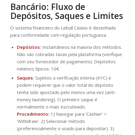
Bancário: Fluxo de
Depósitos, Saques e Limites
O sistema financeiro do Lebull Casino é desenhado
para conformidade com regulação portuguesa.
Depósitos:
Instantâneos na maioria dos métodos.
Não são cobradas taxas pela plataforma (verifique
com seu fornecedor de pagamento). Depósitos
mínimos típicos: 10€.
Saques:
Sujeitos a verificação interna (KYC) e
podem requerer que o valor total do depósito
tenha sido apostado pelo menos uma vez (anti-
money laundering). O primeiro saque é
normalmente o mais escrutinado.
Procedimento:
1) Navegar para ‘Cashier’ >
‘Withdraw’. 2) Selecionar método
(preferencialmente o usado para depositar). 3)