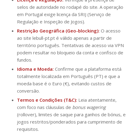
selos de autoridade no rodapé do site. A operação
em Portugal exige licença da SRIJ (Serviço de
Regulação e Inspeção de Jogos).
Restrição Geográfica (Geo-blocking):
O acesso
ao site lebull-pt.pt é válido apenas a partir de
território português. Tentativas de acesso via VPN
podem resultar no bloqueio da conta e confisco de
fundos.
Idioma e Moeda:
Confirme que a plataforma está
totalmente localizada em Português (PT) e que a
moeda base é o Euro (€), evitando custos de
conversão.
Termos e Condições (T&C):
Leia atentamente,
com foco nas cláusulas de
bonus wagering
(rollover), limites de saque para ganhos de bónus, e
jogos restritos/ponderados para cumprimento de
requisitos.