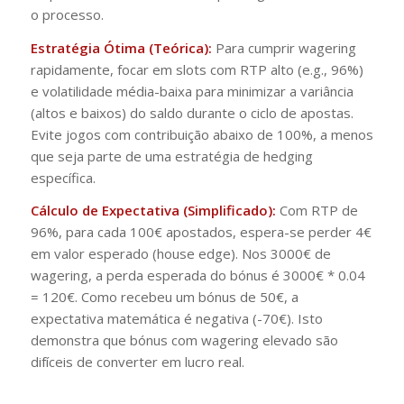
o processo.
Estratégia Ótima (Teórica):
Para cumprir wagering
rapidamente, focar em slots com RTP alto (e.g., 96%)
e volatilidade média-baixa para minimizar a variância
(altos e baixos) do saldo durante o ciclo de apostas.
Evite jogos com contribuição abaixo de 100%, a menos
que seja parte de uma estratégia de hedging
específica.
Cálculo de Expectativa (Simplificado):
Com RTP de
96%, para cada 100€ apostados, espera-se perder 4€
em valor esperado (house edge). Nos 3000€ de
wagering, a perda esperada do bónus é 3000€ * 0.04
= 120€. Como recebeu um bónus de 50€, a
expectativa matemática é negativa (-70€). Isto
demonstra que bónus com wagering elevado são
difíceis de converter em lucro real.