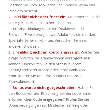
Löschen Sie Browser-Cache und Cookies, wenn das
Problem besteht.
2. Spiel lädt nicht oder friert ein:
Aktualisieren Sie die
Seite (F5). Stellen Sie sicher, dass Ihre
Internetverbindung stabil ist. Deaktivieren Sie
Browser-Erweiterungen wie Adblocker, die mit dem
Spiel interferieren könnten. Versuchen Sie einen
anderen Browser.
3. Einzahlung nicht im Konto angezeigt:
Warten Sie
einige Minuten, da Transaktionen verzögert sein
können. Überprüfen Sie den Status in Ihrem
Zahlungsanbieter-Konto oder Ihrer Bank-App.
Kontaktieren Sie den Live-Support mit Ihrer
Transaktions-ID.
4. Bonus wurde nicht gutgeschrieben:
Haben Sie
den Bonus vor der Einzahlung aktiviert oder einen
erforderlichen Code eingegeben? Prüfen Sie die
Bonusbedingungen auf Mindesteinzahlung oder