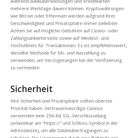
während Banküberweisungen und Kreditkarten
mehrere Werktage dauern können. Kryptowährungen
wie Bitcoin oder Ethereum werden aufgrund ihrer
Geschwindigkeit und Privatsphäre immer beliebter.
Achten Sie auf mögliche Gebühren auf Casino- oder
Zahlungsanbieterseite sowie auf Mindest- und
Höchstlimits für Transaktionen. Es ist empfehlenswert,
dieselbe Methode für Ein- und Auszahlung zu
verwenden, um Verzögerungen bei der Verifizierung
zu vermeiden.
Sicherheit
Ihre Sicherheit und Privatsphäre sollten oberste
Priorität haben. Vertrauenswürdige Casinos
verwenden eine 256-bit SSL-Verschlüsselung
(erkennbar am “https://” und Schloss-Symbol in der
Adressleiste), um alle Datenübertragungen zu
schützen. Die Lizenzierung durch eine Behörde wie