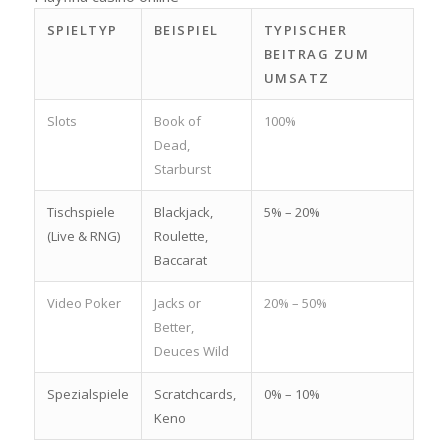
SPIELTYP
BEISPIEL
TYPISCHER
BEITRAG ZUM
UMSATZ
Slots
Book of
100%
Dead,
Starburst
Tischspiele
Blackjack,
5% – 20%
(Live & RNG)
Roulette,
Baccarat
Video Poker
Jacks or
20% – 50%
Better,
Deuces Wild
Spezialspiele
Scratchcards,
0% – 10%
Keno