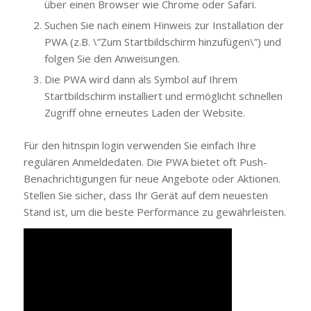
über einen Browser wie Chrome oder Safari.
Suchen Sie nach einem Hinweis zur Installation der
PWA (z.B. \”Zum Startbildschirm hinzufügen\”) und
folgen Sie den Anweisungen.
Die PWA wird dann als Symbol auf Ihrem
Startbildschirm installiert und ermöglicht schnellen
Zugriff ohne erneutes Laden der Website.
Für den hitnspin login verwenden Sie einfach Ihre
regulären Anmeldedaten. Die PWA bietet oft Push-
Benachrichtigungen für neue Angebote oder Aktionen.
Stellen Sie sicher, dass Ihr Gerät auf dem neuesten
Stand ist, um die beste Performance zu gewährleisten.