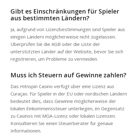
Gibt es Einschränkungen für Spieler
aus bestimmten Ländern?
Ja, aufgrund von Lizenzbestimmungen sind Spieler aus
einigen Ländern möglicherweise nicht zugelassen.
Überprüfen Sie die AGB oder die Liste der
unterstützten Länder auf der Website, bevor Sie sich
registrieren, um Probleme zu vermeiden.
Muss ich Steuern auf Gewinne zahlen?
Das Hitnspin Casino verfügt über eine Lizenz aus
Curaçao. Für Spieler in der EU oder nordischen Ländern
bedeutet dies, dass Gewinne möglicherweise der
lokalen Einkommenssteuer unterliegen, im Gegensatz
zu Casinos mit MGA-Lizenz oder lokalen Lizenzen.
Konsultieren Sie einen Steuerberater für genaue
Informationen.