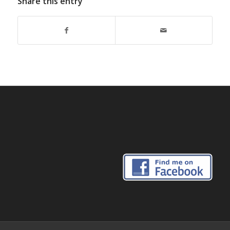
Share this entry