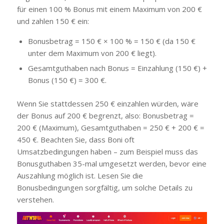
für einen 100 % Bonus mit einem Maximum von 200 €
und zahlen 150 € ein:
Bonusbetrag = 150 € × 100 % = 150 € (da 150 €
unter dem Maximum von 200 € liegt).
Gesamtguthaben nach Bonus = Einzahlung (150 €) +
Bonus (150 €) = 300 €.
Wenn Sie stattdessen 250 € einzahlen würden, wäre
der Bonus auf 200 € begrenzt, also: Bonusbetrag =
200 € (Maximum), Gesamtguthaben = 250 € + 200 € =
450 €. Beachten Sie, dass Boni oft
Umsatzbedingungen haben – zum Beispiel muss das
Bonusguthaben 35-mal umgesetzt werden, bevor eine
Auszahlung möglich ist. Lesen Sie die
Bonusbedingungen sorgfältig, um solche Details zu
verstehen.