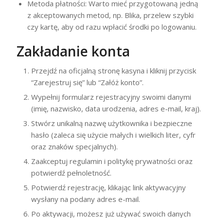
Metoda płatności: Warto mieć przygotowaną jedną
z akceptowanych metod, np. Blika, przelew szybki
czy kartę, aby od razu wpłacić środki po logowaniu.
Zakładanie konta
Przejdź na oficjalną stronę kasyna i kliknij przycisk
“Zarejestruj się” lub “Załóż konto”.
Wypełnij formularz rejestracyjny swoimi danymi
(imię, nazwisko, data urodzenia, adres e-mail, kraj).
Stwórz unikalną nazwę użytkownika i bezpieczne
hasło (zaleca się użycie małych i wielkich liter, cyfr
oraz znaków specjalnych).
Zaakceptuj regulamin i politykę prywatności oraz
potwierdź pełnoletność.
Potwierdź rejestrację, klikając link aktywacyjny
wysłany na podany adres e-mail.
Po aktywacji, możesz już używać swoich danych