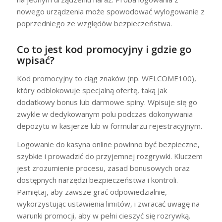
nowego urządzenia może spowodować wylogowanie z
poprzedniego ze względów bezpieczeństwa.
Co to jest kod promocyjny i gdzie go
wpisać?
Kod promocyjny to ciąg znaków (np. WELCOME100),
który odblokowuje specjalną ofertę, taką jak
dodatkowy bonus lub darmowe spiny. Wpisuje się go
zwykle w dedykowanym polu podczas dokonywania
depozytu w kasjerze lub w formularzu rejestracyjnym.
Logowanie do kasyna online powinno być bezpieczne,
szybkie i prowadzić do przyjemnej rozgrywki. Kluczem
jest zrozumienie procesu, zasad bonusowych oraz
dostępnych narzędzi bezpieczeństwa i kontroli.
Pamiętaj, aby zawsze grać odpowiedzialnie,
wykorzystując ustawienia limitów, i zwracać uwagę na
warunki promocji, aby w pełni cieszyć się rozrywką.