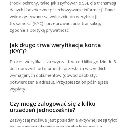
środki ochrony, takie jak szyfrowanie SSL dla transmisji
danych i bezpieczne przechowywanie informacji. Dane
wykorzystywane są wyłącznie do weryfikacji
tożsamości (KYC) i przeprowadzania transakcji,
zgodnie z polityką prywatności.
Jak długo trwa weryfikacja konta
(KYC)?
Proces weryfikacji zazwyczaj trwa od kilku godzin do 3
dni roboczych od momentu przesłania wszystkich
wymaganych dokumentów (dowód osobisty,
potwierdzenie adresu). Przyspiesza on późniejsze
wypłaty.
Czy mogę zalogować się z kilku
urządzeń jednocześnie?
Zazwyczaj możliwe jest posiadanie aktywnej sesji tylko
na jednym urządzeniu naraz. Próba logowania z