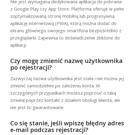
Nie jest wymagana dedykowana aplikacja do pobrania
z Google Play czy App Store. Platforma oferuje w pełni
zoptymalizowaną stronę mobilną lub progresywną
aplikację internetową (PWA), którą można dodać do
ekranu głównego swojego smartfona bezpośrednio z
przeglądarki. Zapewnia to doświadczenie zbliżone do
aplikacji.
Czy mogę zmienić nazwę użytkownika
po rejestracji?
Zazwyczaj nazwa użytkownika jest stała i nie można jej
zmienić samodzielnie po założeniu konta. W
szczególnych przypadkach możesz poprosić o taką
zmianę poprzez kontakt z działem obsługi klienta, ale
nie jest to gwarantowane.
Co się stanie, jeśli wpiszę błędny adres
e-mail podczas rejestracji?