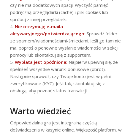
czy nie ma dodatkowych spacji. Wyczyść pamięć
podręczną przeglądarki (cache) i pliki cookies lub
spróbuj z innej przeglądarki.
4.
Nie otrzymuję e-maila
aktywacyjnego/potwierdzającego:
Sprawdź folder
ze spamem/wiadomościami-śmieciami. Jeśli go tam nie
ma, poproś o ponowne wysłanie wiadomości w sekcji
pomocy lub skontaktuj się z supportem.
5.
Wypłata jest opóźniona:
Najpierw upewnij się, że
spełniłeś wszystkie warunki bonusowe (obrót).
Następnie sprawdź, czy Twoje konto jest w pełni
zweryfikowane (KYC). Jeśli tak, skontaktuj się z
obsługą, aby poznać status transakcji.
Warto wiedzieć
Odpowiedzialna gra jest integralną częścią
doświadczenia w kasynie online. Większość platform, w