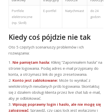
bankowy
tradycyjny
robocze
roboczych
Portfele
E-portfel
Natychmiast
do 24
elektroniczne
godzin
(np. Skrill)
Kiedy coś pójdzie nie tak
Oto 5 częstych scenariuszy problemów i ich
rozwiązania:
1.
Nie pamiętam hasła:
Kliknij “Zapomniałem hasła” na
stronie logowania. Podaj adres e-mail przypisany do
konta, a otrzymasz link do jego zresetowania.
2.
Konto jest zablokowane:
Może to wynikać z
wielokrotnych nieudanych prób logowania. Skontaktuj
się z działem obsługi klienta przez live chat lub e-mail,
aby je odblokować.
3.
Wpisuję poprawny login i hasło, ale nie mogę się
zalogować:
Sprawdź, czy caps lock jest wyłączony i