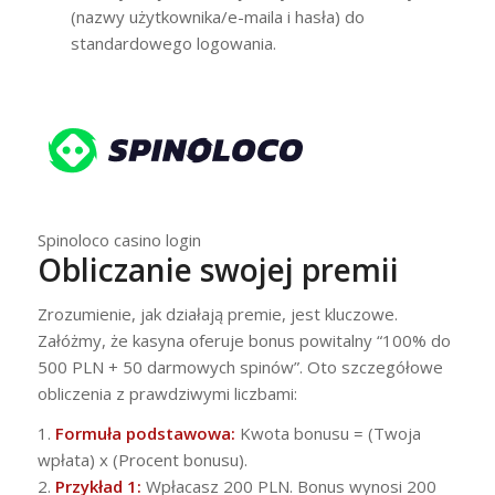
(nazwy użytkownika/e-maila i hasła) do
standardowego logowania.
Spinoloco casino login
Obliczanie swojej premii
Zrozumienie, jak działają premie, jest kluczowe.
Załóżmy, że kasyna oferuje bonus powitalny “100% do
500 PLN + 50 darmowych spinów”. Oto szczegółowe
obliczenia z prawdziwymi liczbami:
1.
Formuła podstawowa:
Kwota bonusu = (Twoja
wpłata) x (Procent bonusu).
2.
Przykład 1:
Wpłacasz 200 PLN. Bonus wynosi 200