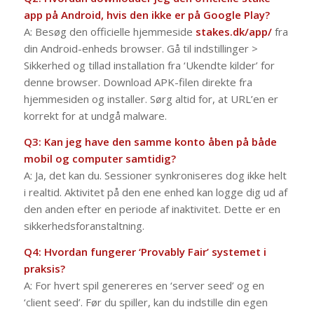
app på Android, hvis den ikke er på Google Play?
A: Besøg den officielle hjemmeside
stakes.dk/app/
fra
din Android-enheds browser. Gå til indstillinger >
Sikkerhed og tillad installation fra ‘Ukendte kilder’ for
denne browser. Download APK-filen direkte fra
hjemmesiden og installer. Sørg altid for, at URL’en er
korrekt for at undgå malware.
Q3: Kan jeg have den samme konto åben på både
mobil og computer samtidig?
A: Ja, det kan du. Sessioner synkroniseres dog ikke helt
i realtid. Aktivitet på den ene enhed kan logge dig ud af
den anden efter en periode af inaktivitet. Dette er en
sikkerhedsforanstaltning.
Q4: Hvordan fungerer ‘Provably Fair’ systemet i
praksis?
A: For hvert spil genereres en ‘server seed’ og en
‘client seed’. Før du spiller, kan du indstille din egen