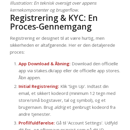
Illustration: En teknisk oversigt over appens
kernekomponenter og brugerflow.
Registrering & KYC: En
Proces-Gennemgang
Registrering er designet til at være hurtig, men
sikkerheden er altafgørende. Her er den detaljerede
proces:
App Download & Åbning:
Download den officielle
app via stakes.dk/app eller de officielle app stores.
Åbn appen.
Initial Registrering:
Klik ‘Sign Up’. Indtast din
email, et sikkert kodeord (minimum 12 tegn med
store/små bogstaver, tal og symbol), og et
brugernavn. Brug
aldrig
et genbrugt kodeord fra
andre tjenester.
Profilfuldførelse:
Gå til ‘Account Settings’. Udfyld
dit for- og efternavn præcist som på dit ID,