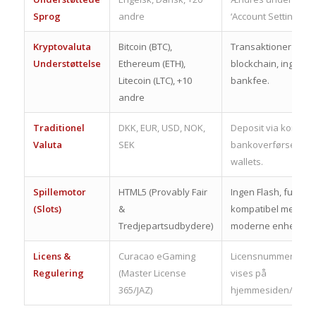
Sprog
andre
‘Account Settings’.
Kryptovaluta
Bitcoin (BTC),
Transaktioner brug
Understøttelse
Ethereum (ETH),
blockchain, ingen
Litecoin (LTC), +10
bankfee.
andre
Traditionel
DKK, EUR, USD, NOK,
Deposit via kort,
Valuta
SEK
bankoverførsel, e-
wallets.
Spillemotor
HTML5 (Provably Fair
Ingen Flash, fuldt
(Slots)
&
kompatibel med
Tredjepartsudbydere)
moderne enheder.
Licens &
Curacao eGaming
Licensnummer skal
Regulering
(Master License
vises på
365/JAZ)
hjemmesiden/appe