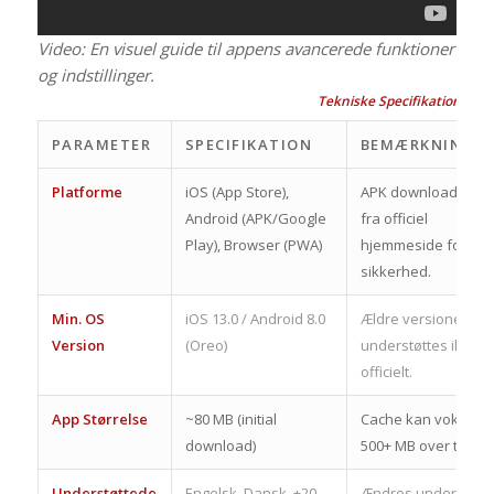
Video: En visuel guide til appens avancerede funktioner
og indstillinger.
Tekniske Specifikationer & 
PARAMETER
SPECIFIKATION
BEMÆRKNINGE
Platforme
iOS (App Store),
APK download kun
Android (APK/Google
fra officiel
Play), Browser (PWA)
hjemmeside for
sikkerhed.
Min. OS
iOS 13.0 / Android 8.0
Ældre versioner
Version
(Oreo)
understøttes ikke
officielt.
App Størrelse
~80 MB (initial
Cache kan vokse til
download)
500+ MB over tid.
Understøttede
Engelsk, Dansk, +20
Ændres under