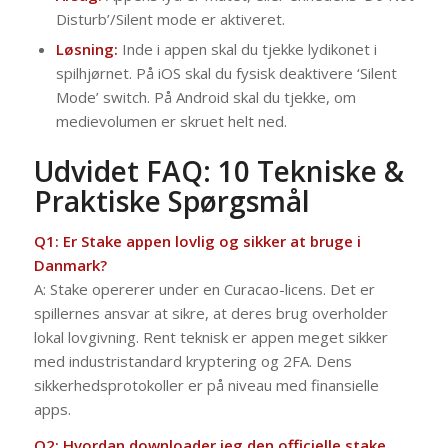
Disturb’/Silent mode er aktiveret.
Løsning:
Inde i appen skal du tjekke lydikonet i
spilhjørnet. På iOS skal du fysisk deaktivere ‘Silent
Mode’ switch. På Android skal du tjekke, om
medievolumen er skruet helt ned.
Udvidet FAQ: 10 Tekniske &
Praktiske Spørgsmål
Q1: Er Stake appen lovlig og sikker at bruge i
Danmark?
A: Stake opererer under en Curacao-licens. Det er
spillernes ansvar at sikre, at deres brug overholder
lokal lovgivning. Rent teknisk er appen meget sikker
med industristandard kryptering og 2FA. Dens
sikkerhedsprotokoller er på niveau med finansielle
apps.
Q2: Hvordan downloader jeg den officielle stake