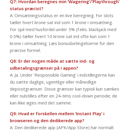
Q7: Hvordan beregnes min ‘Wagering’/’Playthrough’
status præcist?
A: Omsætningsstatus er en live beregning. For slots
tæller hvert krone sat ind som 1 krone i omsætning.
For spil med husfordel under 5% (f.eks. blackjack med
0.5%) tæller hvert 10 krone sat ind ofte kun som 1
krone i omsætning. Læs bonusbetingelserne for den
præcise formel.
Q8: Er der nogen måde at sætte ind- og
udbetalingsgrænser på i appen?
A: Ja. Under ‘Responsible Gaming’ i indstillingerne kan
du sætte daglige, ugentlige eller månedlige
depositgrænser. Disse grænser kan typisk kun sænkes
eller nulstilles efter en 24-tims cool-down periode; de
kan ikke øges med det samme.
Q9: Hvad er forskellen mellem ‘Instant Play’ i
browseren og den dedikerede app?
A: Den dedikerede app (APK/App Store) har normalt