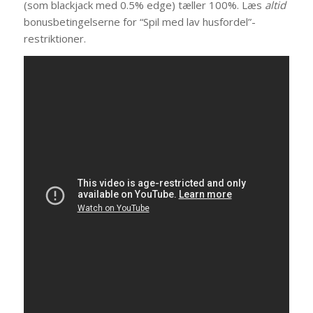
(som blackjack med 0.5% edge) tæller 100%. Læs
altid
bonusbetingelserne for “Spil med lav husfordel”-
restriktioner.