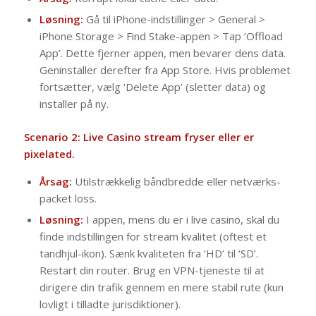
Løsning:
Gå til iPhone-indstillinger > General >
iPhone Storage > Find Stake-appen > Tap ‘Offload
App’. Dette fjerner appen, men bevarer dens data.
Geninstaller derefter fra App Store. Hvis problemet
fortsætter, vælg ‘Delete App’ (sletter data) og
installer på ny.
Scenario 2: Live Casino stream fryser eller er
pixelated.
Årsag:
Utilstrækkelig båndbredde eller netværks-
packet loss.
Løsning:
I appen, mens du er i live casino, skal du
finde indstillingen for stream kvalitet (oftest et
tandhjul-ikon). Sænk kvaliteten fra ‘HD’ til ‘SD’.
Restart din router. Brug en VPN-tjeneste til at
dirigere din trafik gennem en mere stabil rute (kun
lovligt i tilladte jurisdiktioner).