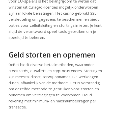
voor EU-spelers is het belangrijk om te weten dat
winsten uit Curaçao-licenties mogelijk onderworpen
zijn aan lokale belastingen. Het casino gebruikt SSL-
versleuteling om gegevens te beschermen en biedt
opties voor zelfuitsluiting en stortingslimieten. Je kunt
altijd de verantwoord speel-tools gebruiken om je
speeltijd te beheren.
Geld storten en opnemen
0xBet biedt diverse betaalmethoden, waaronder
creditcards, e-wallets en cryptocurrencies. Stortingen
zijn meestal direct, terwijl opnames 1-3 werkdagen
duren, afhankelijk van de methode. Het is verstandig
om dezelfde methode te gebruiken voor storten en
opnemen om vertragingen te voorkomen. Houd
rekening met minimum- en maximumbedragen per
transactie.