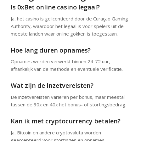
Is 0xBet online casino legaal?
Ja, het casino is gelicentieerd door de Curaçao Gaming
Authority, waardoor het legaal is voor spelers uit de
meeste landen waar online gokken is toegestaan.
Hoe lang duren opnames?
Opnames worden verwerkt binnen 24-72 uur,
afhankelijk van de methode en eventuele verificatie.
Wat zijn de inzetvereisten?
De inzetvereisten variëren per bonus, maar meestal
tussen de 30x en 40x het bonus- of stortingsbedrag.
Kan ik met cryptocurrency betalen?
Ja, Bitcoin en andere cryptovaluta worden
geaccepteerd voor stortingen en opnames.