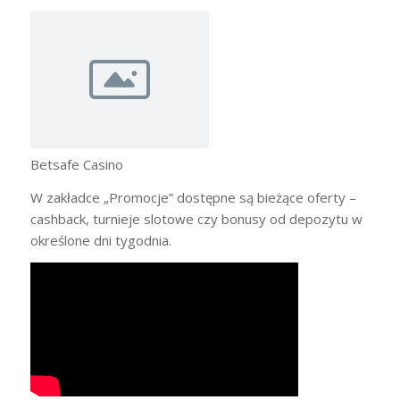
Betsafe Casino
W zakładce „Promocje” dostępne są bieżące oferty –
cashback, turnieje slotowe czy bonusy od depozytu w
określone dni tygodnia.