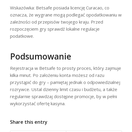
Wskazówka: Betsafe posiada licencję Curacao, co
oznacza, że wygrane mogą podlegać opodatkowaniu w
zależności od przepisów twojego kraju. Przed
rozpoczęciem gry sprawdź lokalne regulacje
podatkowe.
Podsumowanie
Rejestracja w Betsafe to prosty proces, który zajmuje
kilka minut. Po założeniu konta możesz od razu
przystąpić do gry – pamiętaj jednak o odpowiedzialnej
rozrywce. Ustal dzienny limit czasu i budżetu, a także
regularnie sprawdzaj dostępne promocje, by w pełni
wykorzystać ofertę kasyna.
Share this entry