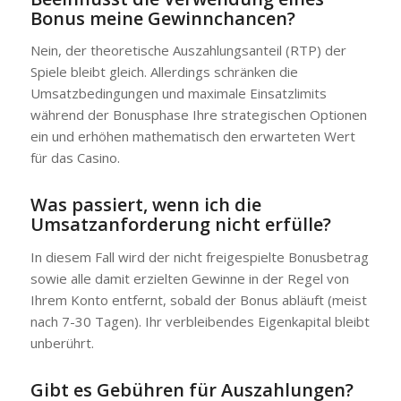
Bonus meine Gewinnchancen?
Nein, der theoretische Auszahlungsanteil (RTP) der
Spiele bleibt gleich. Allerdings schränken die
Umsatzbedingungen und maximale Einsatzlimits
während der Bonusphase Ihre strategischen Optionen
ein und erhöhen mathematisch den erwarteten Wert
für das Casino.
Was passiert, wenn ich die
Umsatzanforderung nicht erfülle?
In diesem Fall wird der nicht freigespielte Bonusbetrag
sowie alle damit erzielten Gewinne in der Regel von
Ihrem Konto entfernt, sobald der Bonus abläuft (meist
nach 7-30 Tagen). Ihr verbleibendes Eigenkapital bleibt
unberührt.
Gibt es Gebühren für Auszahlungen?