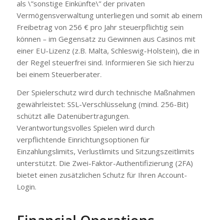
als \”sonstige Einkünfte\” der privaten
Vermögensverwaltung unterliegen und somit ab einem
Freibetrag von 256 € pro Jahr steuerpflichtig sein
können – im Gegensatz zu Gewinnen aus Casinos mit
einer EU-Lizenz (z.B. Malta, Schleswig-Holstein), die in
der Regel steuerfrei sind. Informieren Sie sich hierzu
bei einem Steuerberater.
Der Spielerschutz wird durch technische Maßnahmen
gewährleistet: SSL-Verschlüsselung (mind. 256-Bit)
schützt alle Datenübertragungen.
Verantwortungsvolles Spielen wird durch
verpflichtende Einrichtungsoptionen für
Einzahlungslimits, Verlustlimits und Sitzungszeitlimits
unterstützt. Die Zwei-Faktor-Authentifizierung (2FA)
bietet einen zusätzlichen Schutz für Ihren Account-
Login.