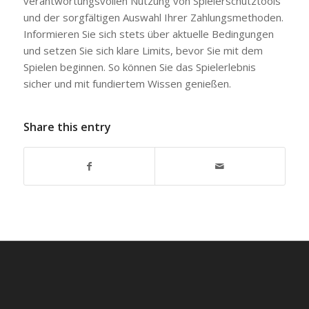
verantwortungsvollen Nutzung von Spielerschutztools
und der sorgfältigen Auswahl Ihrer Zahlungsmethoden.
Informieren Sie sich stets über aktuelle Bedingungen
und setzen Sie sich klare Limits, bevor Sie mit dem
Spielen beginnen. So können Sie das Spielerlebnis
sicher und mit fundiertem Wissen genießen.
Share this entry