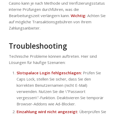
Casino kann je nach Methode und Verifizierungsstatus
interne Prüfungen durchführen, was die
Bearbeitungszeit verlängern kann.
Wichtig:
Achten Sie
auf mögliche Transaktionsgebühren von Ihrem
Zahlungsanbieter.
Troubleshooting
Technische Probleme können auftreten. Hier sind
Lösungen für häufige Szenarien:
Slotspalace Login fehlgeschlagen:
Prüfen Sie
Caps Lock, stellen Sie sicher, dass Sie den
korrekten Benutzernamen (nicht E-Mail)
verwenden. Nutzen Sie die \”Passwort
vergessen\”-Funktion. Deaktivieren Sie temporär
Browser-Addons wie Ad-Blocker.
Einzahlung wird nicht angezeigt:
Überprüfen Sie