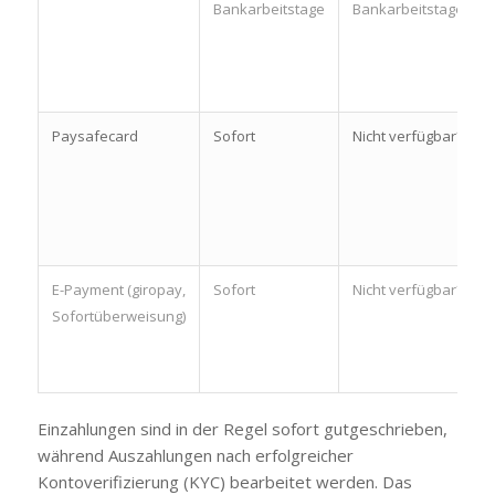
Bankarbeitstage
Bankarbeitstage
Paysafecard
Sofort
Nicht verfügbar*
E-Payment (giropay,
Sofort
Nicht verfügbar*
Sofortüberweisung)
Einzahlungen sind in der Regel sofort gutgeschrieben,
während Auszahlungen nach erfolgreicher
Kontoverifizierung (KYC) bearbeitet werden. Das