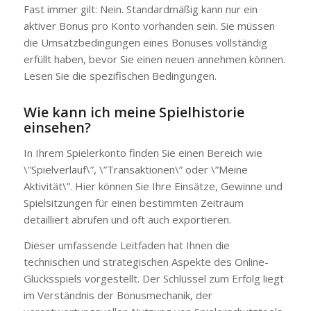
Fast immer gilt: Nein. Standardmäßig kann nur ein
aktiver Bonus pro Konto vorhanden sein. Sie müssen
die Umsatzbedingungen eines Bonuses vollständig
erfüllt haben, bevor Sie einen neuen annehmen können.
Lesen Sie die spezifischen Bedingungen.
Wie kann ich meine Spielhistorie
einsehen?
In Ihrem Spielerkonto finden Sie einen Bereich wie
\”Spielverlauf\”, \”Transaktionen\” oder \”Meine
Aktivität\”. Hier können Sie Ihre Einsätze, Gewinne und
Spielsitzungen für einen bestimmten Zeitraum
detailliert abrufen und oft auch exportieren.
Dieser umfassende Leitfaden hat Ihnen die
technischen und strategischen Aspekte des Online-
Glücksspiels vorgestellt. Der Schlüssel zum Erfolg liegt
im Verständnis der Bonusmechanik, der