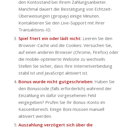
den Kontostand bei Ihrem Zahlungsanbieter.
Manchmal dauert die Bestätigung von Echtzeit-
Überweisungen (giropay) einige Minuten.
Kontaktieren Sie den Live-Support mit Ihrer
Transaktions-ID.
Spiel friert ein oder lädt nicht:
Leeren Sie den
Browser-Cache und die Cookies. Versuchen Sie,
auf einen anderen Browser (Chrome, Firefox) oder
die mobile-optimierte Website zu wechseln.
Stellen Sie sicher, dass Ihre Internetverbindung
stabil ist und JavaScript aktiviert ist.
Bonus wurde nicht gutgeschrieben:
Haben Sie
den Bonuscode (falls erforderlich) während der
Einzahlung im dafür vorgesehenen Feld
eingegeben? Prüfen Sie Ihr Bonus-Konto im
Kassenbereich. Einige Boni müssen manuell
aktiviert werden.
Auszahlung verzögert sich über die