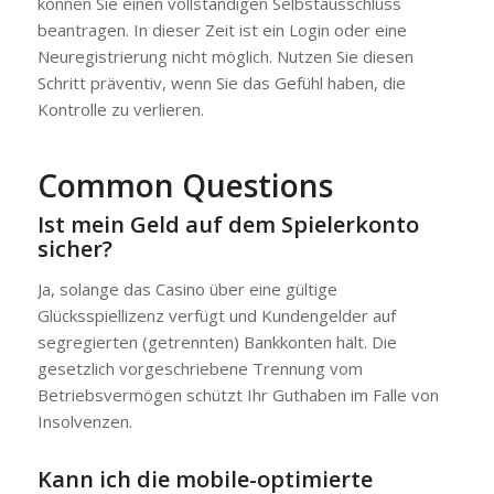
können Sie einen vollständigen Selbstausschluss
beantragen. In dieser Zeit ist ein Login oder eine
Neuregistrierung nicht möglich. Nutzen Sie diesen
Schritt präventiv, wenn Sie das Gefühl haben, die
Kontrolle zu verlieren.
Common Questions
Ist mein Geld auf dem Spielerkonto
sicher?
Ja, solange das Casino über eine gültige
Glücksspiellizenz verfügt und Kundengelder auf
segregierten (getrennten) Bankkonten hält. Die
gesetzlich vorgeschriebene Trennung vom
Betriebsvermögen schützt Ihr Guthaben im Falle von
Insolvenzen.
Kann ich die mobile-optimierte