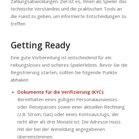
Zahlungsabwicklungen. Ziel ist es, Ihnen als Spieler das
technische Verständnis und die praktischen Tools an
die Hand zu geben, um informierte Entscheidungen zu
treffen.
Getting Ready
Eine gute Vorbereitung ist entscheidend für ein
reibungsloses und sicheres Spielerlebnis. Bevor Sie die
Registrierung starten, sollten Sie folgende Punkte
abhaken:
Dokumente für die Verifizierung (KYC):
Bereithalten eines gültigen Personalausweises
oder Reisepasses sowie einer aktuellen Rechnung
(z.B. Strom, Gas) oder eines Kontoauszugs, der
nicht älter als drei Monate ist. Die Adresse muss
mit der bei der Anmeldung angegebenen
übereinstimmen.